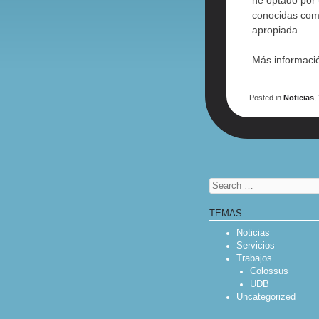
he optado por 
conocidas comu
apropiada.
Más informaci
Posted in
Noticias
,
POST NAV
Search
TEMAS
Noticias
Servicios
Trabajos
Colossus
UDB
Uncategorized