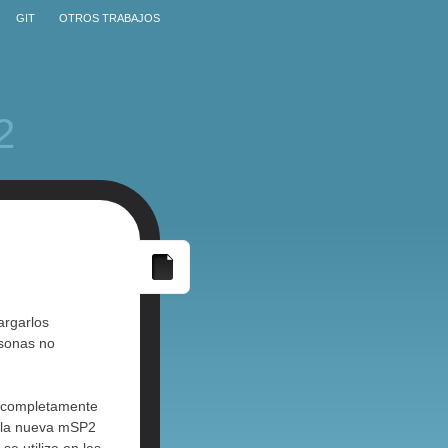
GIT
OTROS TRABAJOS
2
argarlos
rsonas no
n completamente
n la nueva mSP2