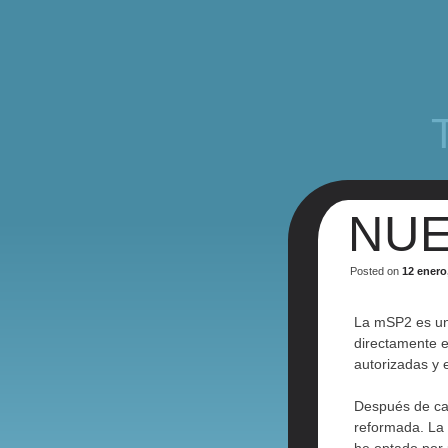
NUE
Posted on
12 enero
La mSP2 es una
directamente 
autorizadas y e
Después de cas
reformada. La 