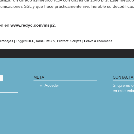
utilizar un cifrado asimétrico RSA con claves de 2048 bits. Este método 
nicaciones SSL y que hace prácticamente invulnerable su decodificaci
ón en
www.redyc.com/msp2
.
Trabajos
|
Tagged
DLL
,
mIRC
,
mSP2
,
Protect
,
Scripts
|
Leave a comment
IGATION
META
CONTACTA
Acceder
Si quieres 
en
este enl