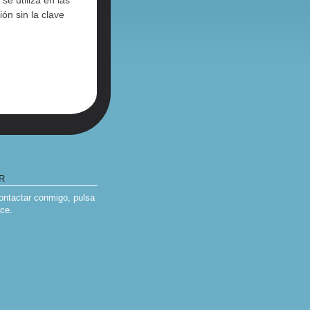
se utiliza en las
ón sin la clave
R
contactar conmigo, pulsa
ace
.