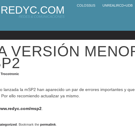
COLOSSUS
UNREALIRCD+UDB
REDYC.COM
REDES & COMUNICACIONES
A VERSIÓN MENO
SP2
y
Trocotronic
o lanzada la mSP2 han aparecido un par de errores importantes y que
 Por ello recomiendo actualizar ya mismo.
ww.redyc.com/msp2
.
ategorized
. Bookmark the
permalink
.