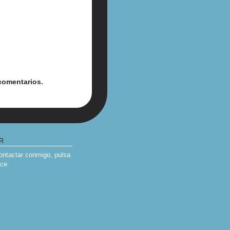
comentarios.
R
contactar conmigo, pulsa
ace
.