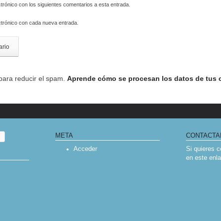
ctrónico con los siguientes comentarios a esta entrada.
ctrónico con cada nueva entrada.
 para reducir el spam.
Aprende cómo se procesan los datos de tus 
META
CONTACTA
Acceder
Si quieres 
en
este enl