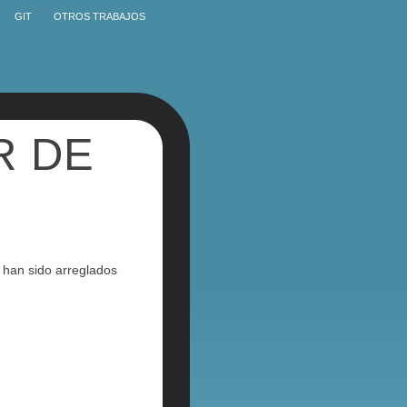
GIT
OTROS TRABAJOS
R DE
 han sido arreglados