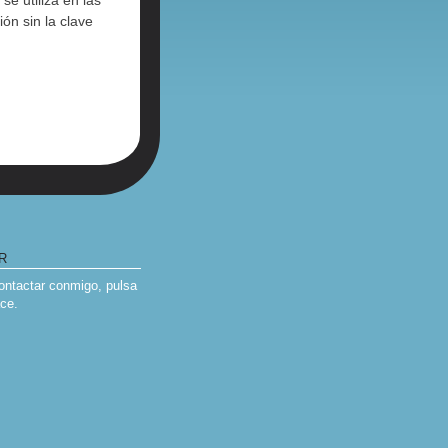
se utiliza en las
ón sin la clave
R
contactar conmigo, pulsa
ace
.