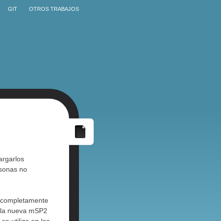
GIT
OTROS TRABAJOS
argarlos
rsonas no
n completamente
n la nueva mSP2