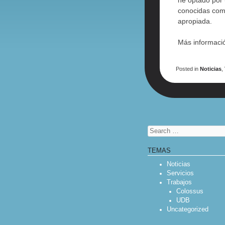
he optado por 
conocidas comu
apropiada.
Más informaci
Posted in
Noticias
,
POST NAV
Search
TEMAS
Noticias
Servicios
Trabajos
Colossus
UDB
Uncategorized