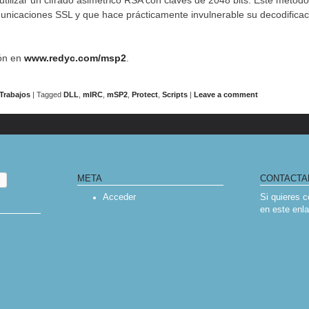
utilizar un cifrado asimétrico RSA con claves de 2048 bits. Este método 
nicaciones SSL y que hace prácticamente invulnerable su decodificaci
ón en
www.redyc.com/msp2
.
Trabajos
|
Tagged
DLL
,
mIRC
,
mSP2
,
Protect
,
Scripts
|
Leave a comment
IGATION
META
CONTACTA
Acceder
Si quieres 
en
este enl