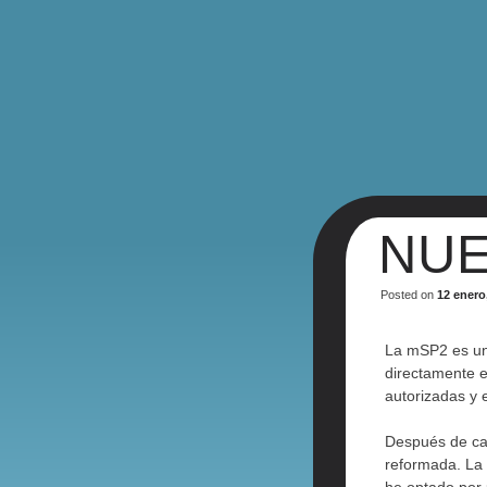
NUE
Posted on
12 enero
La mSP2 es una
directamente 
autorizadas y e
Después de cas
reformada. La 