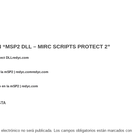
 “
MSP2 DLL – MIRC SCRIPTS PROTECT 2
”
tect DLLredyc.com
 la mSP2 | redyc.comredyc.com
o en la mSP2 | redyc.com
STA
 electrónico no será publicada.
Los campos obligatorios están marcados co