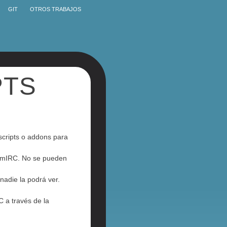
GIT
OTROS TRABAJOS
PTS
scripts o addons para
al mIRC. No se pueden
nadie la podrá ver.
C a través de la