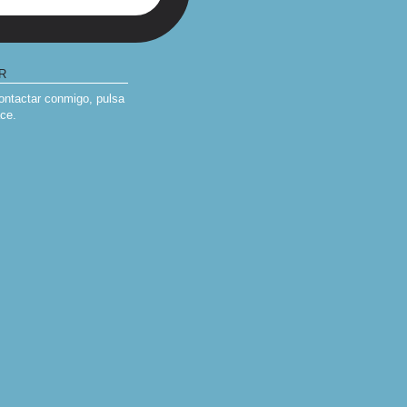
R
contactar conmigo, pulsa
ace
.