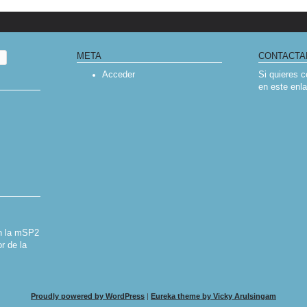
META
CONTACTA
Acceder
Si quieres 
en
este enl
en la mSP2
r de la
Proudly powered by WordPress
|
Eureka theme by Vicky Arulsingam