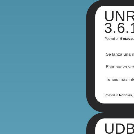
UNR
3.6.
Posted on
9 marzo,
Se lanza una 
Esta nueva ver
Tenéis más in
Posted in
Noticias
,
UDB