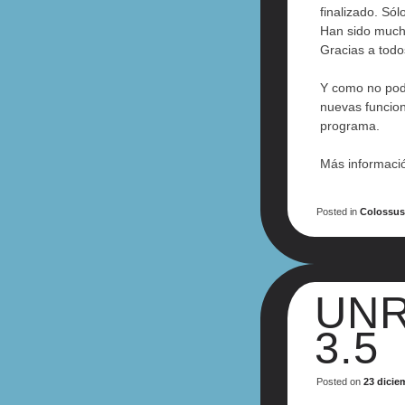
finalizado. Sól
Han sido mucho
Gracias a todo
Y como no pod
nuevas funcion
programa.
Más informació
Posted in
Colossu
UNR
3.5
Posted on
23 dicie