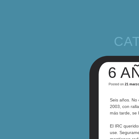
CA
6 A
Posted on
21 marzo
Seis años. No
2003, con rall
más tarde, se 
El IRC querido
use. Seguramen