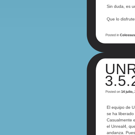
Sin duda, es u
Que lo disfrute
Posted in
Colossu
UNR
3.5
Posted on
14 julio,
El equipo de 
se ha liberado
Casualmente e
el Unreal4, qu
andanza. Puest