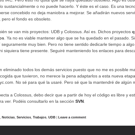
s IRC. Pero esto no quita que se haya quedado obsoleto. Algo es ob
o sustancialmente o no puede hacerlo. Y éste es el caso. Es una tecno
erse concebido no deja maniobra a mejorar. Se añadirán nuevos servi
, pero el fondo es obsoleto.
bién se van mis proyectos: UDB y Colossus. Así es. Dichos proyectos
q
os
. Ya no es viable mantener algo que se ha quedado en el pasado. S
 seguramente muy bien. Pero no tiene sentido dedicarle tiempo a algo
 ni siquiera tiene presente. Seguiré manteniendo los enlaces para des
 eliminado todos los demás servicios puesto que no me es posible ma
cogida que tuvieron, no merece la pena adaptarlos a esta nueva etap
yc.com. No sé para qué la usaré. Pero sé que la mantendré de algún 
ecta a Colossus, debo decir que a partir de hoy el código es libre y es
era ver. Podéis consultarlo en la sección
SVN
.
s
,
Noticias
,
Servicios
,
Trabajos
,
UDB
|
Leave a comment