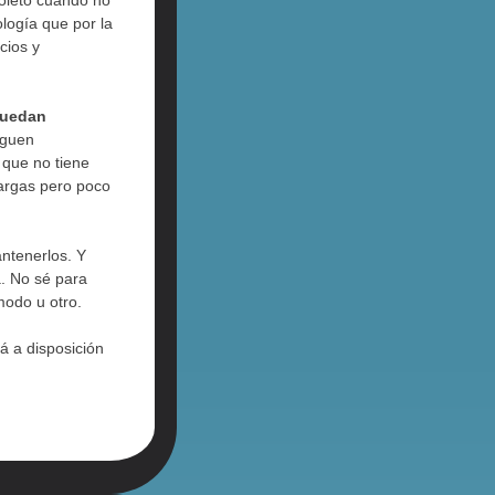
soleto cuando no
logía que por la
cios y
uedan
iguen
 que no tiene
cargas pero poco
ntenerlos. Y
a. No sé para
modo u otro.
tá a disposición