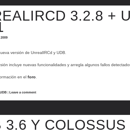
EALIRCD 3.2.8 + 
1
 2009
nueva versión de UnrealIRCd y UDB.
sión incluye nuevas funcionalidades y arregla algunos fallos detectado
formación en el
foro
.
UDB
|
Leave a comment
 3.6 Y COLOSSUS 