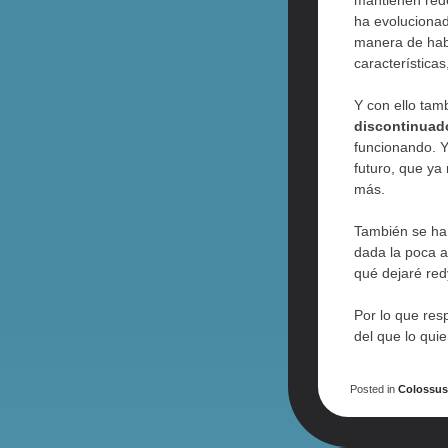
mantienen rede
ha evolucionad
manera de hab
características
Y con ello tam
discontinuad
funcionando. Y
futuro, que ya
más.
También se han
dada la poca a
qué dejaré red
Por lo que resp
del que lo qui
Posted in
Colossu