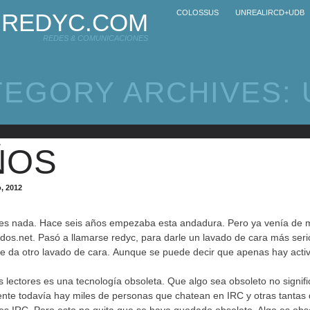
COLOSSUS
UNREALIRCD+UDB
REDYC.COM
REDES & COMUNICACIONES
TEGORY ARCHIVES:
ÑOS
, 2012
 es nada. Hace seis años empezaba esta andadura. Pero ya venía de 
ados.net. Pasó a llamarse redyc, para darle un lavado de cara más seri
le da otro lavado de cara. Aunque se puede decir que apenas hay activ
s lectores es una tecnología obsoleta. Que algo sea obsoleto no signif
te todavía hay miles de personas que chatean en IRC y otras tantas 