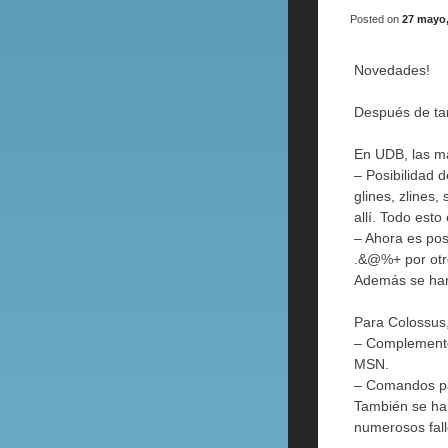
Posted on
27 mayo,
Novedades!
Después de ta
En UDB, las m
– Posibilidad d
glines, zlines,
allí. Todo esto
– Ahora es pos
.&@%+ por otro
Además se han 
Para Colossus
– Complemento 
MSN.
– Comandos par
También se ha
numerosos fal