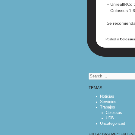
– UnrealIRCd 
– Colossus 1.
Se recomienda
Posted in
Colossu
POST NAV
Search
TEMAS
Noticias
Servicios
Trabajos
Colossus
UDB
Uncategorized
ENTRADAS RECIENTES