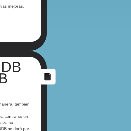
evas mejoras.
UDB
9B
 manera, también
ra centrarse en
aliza su
 UDB se dará por