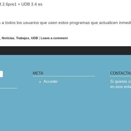
3.2.6pre1 + UDB 3.4 es
6
 a todos los usuarios que usen estos programas que actualicen inmed
s
,
Noticias
,
Trabajos
,
UDB
|
Leave a comment
IGATION
META
CONTACTA
Acceder
Si quieres 
en
este enl