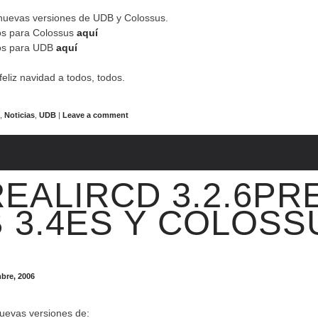
nuevas versiones de UDB y Colossus.
os para Colossus
aquí
ios para UDB
aquí
eliz navidad a todos, todos.
s
,
Noticias
,
UDB
|
Leave a comment
EALIRCD 3.2.6PRE
 3.4ES Y COLOSS
bre, 2006
uevas versiones de: