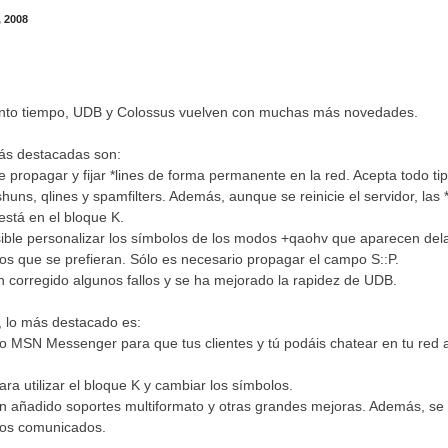
 2008
nto tiempo, UDB y Colossus vuelven con muchas más novedades.
ás destacadas son:
e propagar y fijar *lines de forma permanente en la red. Acepta todo tip
 shuns, qlines y spamfilters. Además, aunque se reinicie el servidor, las 
 está en el bloque K.
ible personalizar los símbolos de los modos +qaohv que aparecen dela
s que se prefieran. Sólo es necesario propagar el campo S::P.
corregido algunos fallos y se ha mejorado la rapidez de UDB.
, lo más destacado es:
MSN Messenger para que tus clientes y tú podáis chatear en tu red a
a utilizar el bloque K y cambiar los símbolos.
n añadido soportes multiformato y otras grandes mejoras. Además, se
los comunicados.