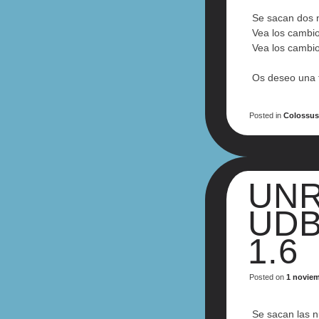
Se sacan dos 
Vea los cambi
Vea los camb
Os deseo una f
Posted in
Colossu
UNR
UDB
1.6
Posted on
1 noviem
Se sacan las n