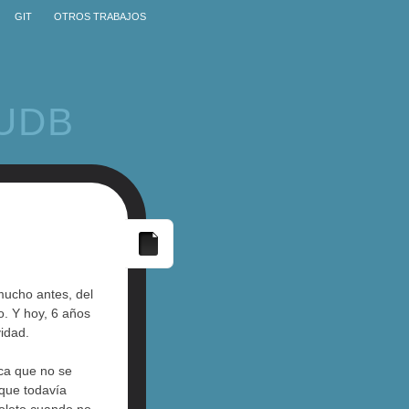
GIT
OTROS TRABAJOS
UDB
mucho antes, del
o. Y hoy, 6 años
idad.
ica que no se
que todavía