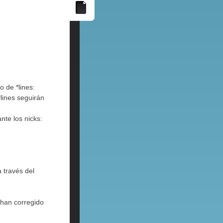
o de *lines:
*lines seguirán
nte los nicks:
 través del
 han corregido