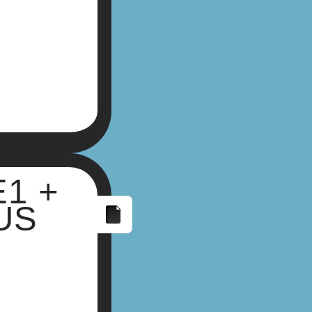
1 +
US