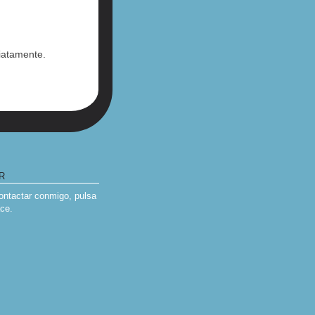
iatamente.
R
contactar conmigo, pulsa
ace
.