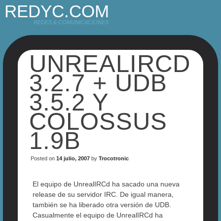
REDYC.COM
REDES & COMUNICACIONES
UNREALIRCD
3.2.7 + UDB
3.5.2 Y
COLOSSUS
1.9B
Posted on
14 julio, 2007
by
Trocotronic
El equipo de UnrealIRCd ha sacado una nueva
release de su servidor IRC. De igual manera,
también se ha liberado otra versión de UDB.
Casualmente el equipo de UnrealIRCd ha