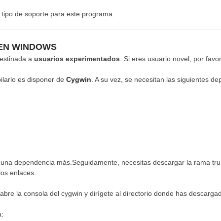
tipo de soporte para este programa.
EN WINDOWS
destinada a
usuarios experimentados
. Si eres usuario novel, por favo
ilarlo es disponer de
Cygwin
. A su vez, se necesitan las siguientes d
lguna dependencia más.Seguidamente, necesitas descargar la rama tr
los enlaces.
bre la consola del cygwin y dirígete al directorio donde has descargad
a: