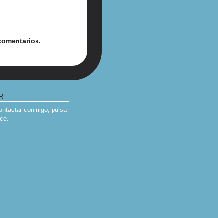
comentarios.
R
contactar conmigo, pulsa
ace
.