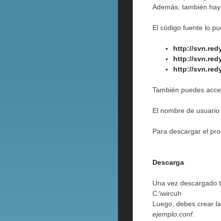
Además, también hay 
El código fuente lo p
http://svn.re
http://svn.re
http://svn.re
También puedes acce
El nombre de usuario 
Para descargar el pr
Descarga
Una vez descargado ti
C:\wircuh
Luego, debes crear la
ejemplo.conf
.