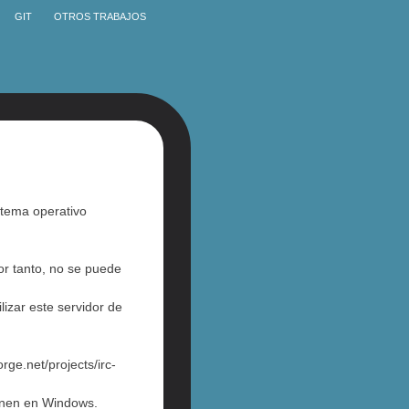
GIT
OTROS TRABAJOS
stema operativo
or tanto, no se puede
izar este servidor de
rge.net/projects/irc-
onen en Windows.