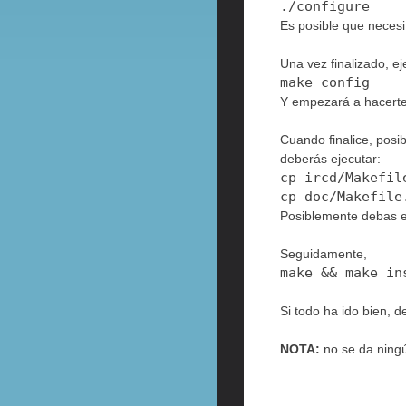
./configure
Es posible que necesi
Una vez finalizado, ej
make config
Y empezará a hacerte 
Cuando finalice, posib
deberás ejecutar:
cp ircd/Makefil
cp doc/Makefile
Posiblemente debas ed
Seguidamente,
make && make in
Si todo ha ido bien, d
NOTA:
no se da ningú