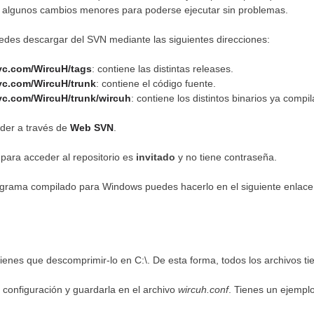
algunos cambios menores para poderse ejecutar sin problemas.
uedes descargar del SVN mediante las siguientes direcciones:
dyc.com/WircuH/tags
: contiene las distintas releases.
dyc.com/WircuH/trunk
: contiene el código fuente.
dyc.com/WircuH/trunk/wircuh
: contiene los distintos binarios ya compi
der a través de
Web SVN
.
para acceder al repositorio es
invitado
y no tiene contraseña.
ograma compilado para Windows puedes hacerlo en el siguiente enlace
enes que descomprimir-lo en C:\. De esta forma, todos los archivos t
 configuración y guardarla en el archivo
wircuh.conf
. Tienes un ejemplo