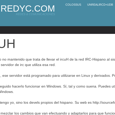
COLOSSUS
UNREALIRCD+UDB
REDYC.COM
REDES & COMUNICACIONES
UH
 no mantenido que trata de llevar el ircuH de la red IRC-Hispano al si
servidor de irc que utiliza esa red.
se servidor está programado para utilizarse en Linux y derivados. P
guido hacerlo funcionar en Windows. Sí, tal y como suena. Puedes util
Windows.
engo yo, sino los devels propios del hispano. Su web es http://sourcefo
 mezclar los cambios que van efectuando y adaptarlos para que funci