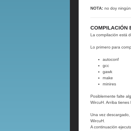
NOTA:
no doy ningún 
COMPILACIÓN 
La compilación está 
Lo primero para comp
autoconf
gcc
gawk
make
minires
Posiblemente falte a
WircuH. Arriba tienes 
Una vez descargado, a
WircuH.
A continuación ejecut