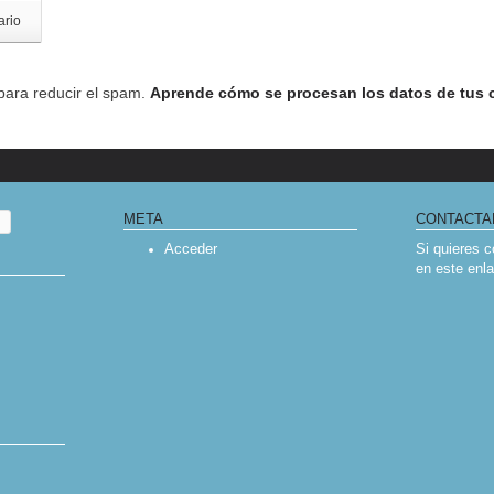
 para reducir el spam.
Aprende cómo se procesan los datos de tus 
META
CONTACTA
Acceder
Si quieres 
en
este enl