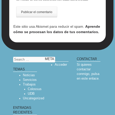
Este sitio usa Akismet para reducir el spam.
Aprende
cómo se procesan los datos de tus comentarios.
Search
META
CONTACTAR
Acceder
Si quieres
contactar
TEMAS
conmigo, pulsa
Noticias
en
este enlace
.
Servicios
Trabajos
Colossus
UDB
Uncategorized
ENTRADAS
RECIENTES