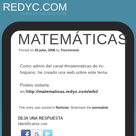
REDYC.COM
REDES & COMUNICACIONES
MATEMÁTICAS
Posted on
25 julio, 2006
by
Trocotronic
Como admin del canal #matematicas de irc-
hispano, he creado una web sobre este tema.
Podeis visitarla
en
http://matematicas.redyc.com/wiki/
This entry was posted in
Noticias
. Bookmark the
permalink
.
DEJA UNA RESPUESTA
Identificarse con: