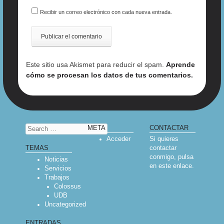
Recibir un correo electrónico con cada nueva entrada.
Este sitio usa Akismet para reducir el spam.
Aprende
cómo se procesan los datos de tus comentarios.
Search
META
CONTACTAR
Acceder
Si quieres
contactar
TEMAS
conmigo, pulsa
Noticias
en
este enlace
.
Servicios
Trabajos
Colossus
UDB
Uncategorized
ENTRADAS